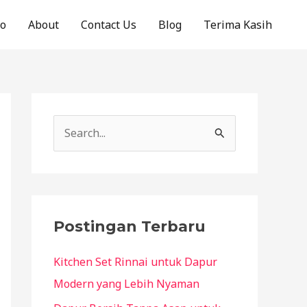
o
About
Contact Us
Blog
Terima Kasih
S
e
a
r
c
Postingan Terbaru
h
Kitchen Set Rinnai untuk Dapur
f
Modern yang Lebih Nyaman
o