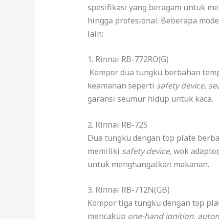
spesifikasi yang beragam untuk 
hingga profesional. Beberapa model
lain:
1. Rinnai RB-772RO(G)
Kompor dua tungku berbahan tempe
keamanan seperti
safety device
,
se
garansi seumur hidup untuk kaca.
2. Rinnai RB-72S
Dua tungku dengan top plate ber
memiliki
safety device
, wok adaptor
untuk menghangatkan makanan.
3. Rinnai RB-712N(GB)
Kompor tiga tungku dengan top plat
mencakup
one-hand ignition
,
autom