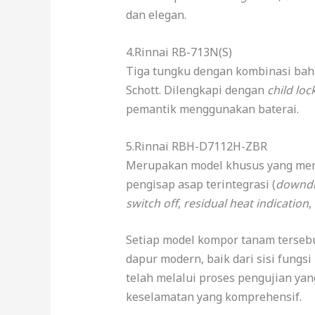
dan elegan.
4.Rinnai RB-713N(S)
Tiga tungku dengan kombinasi bahan
Schott. Dilengkapi dengan
child loc
pemantik menggunakan baterai.
5.Rinnai RBH-D7112H-ZBR
Merupakan model khusus yang men
pengisap asap terintegrasi (
downdr
switch off
,
residual heat indication
,
Setiap model kompor tanam terse
dapur modern, baik dari sisi fungs
telah melalui proses pengujian yan
keselamatan yang komprehensif.