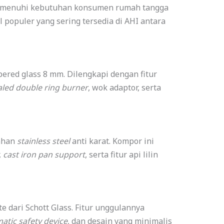
memenuhi kebutuhan konsumen rumah tangga
 populer yang sering tersedia di AHI antara
red glass 8 mm. Dilengkapi dengan fitur
aled double ring burner
, wok adaptor, serta
bahan
stainless steel
anti karat. Kompor ini
,
cast iron pan support
, serta fitur api lilin
e dari Schott Glass. Fitur unggulannya
atic safety device
, dan desain yang minimalis